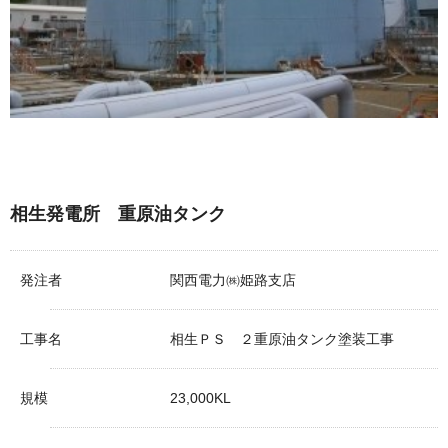
相生発電所 重原油タンク
発注者
関西電力㈱姫路支店
工事名
相生ＰＳ ２重原油タンク塗装工事
規模
23,000KL