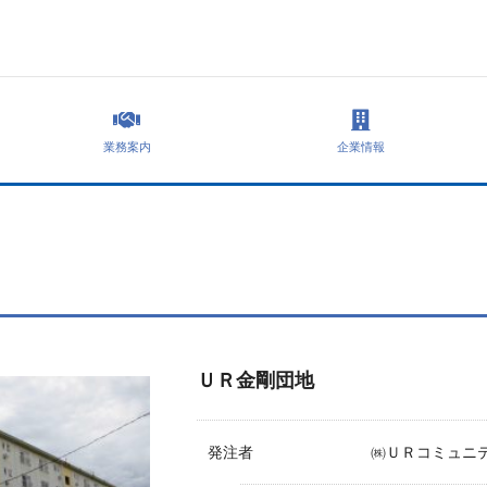
業務案内
企業情報
ＵＲ金剛団地
発注者
㈱ＵＲコミュニ