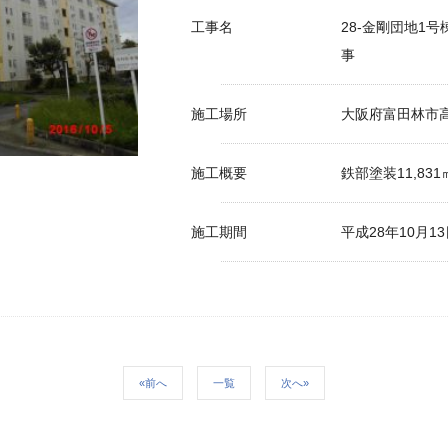
工事名
28-金剛団地1
事
施工場所
大阪府富田林市
施工概要
鉄部塗装11,831
施工期間
平成28年10月1
«前へ
一覧
次へ»