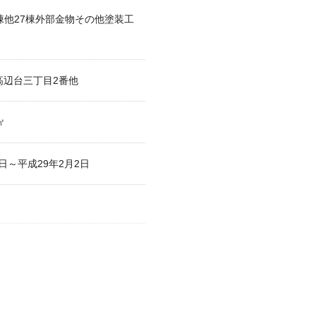
号棟他27棟外部金物その他塗装工
高辺台三丁目2番他
㎡
3日～平成29年2月2日